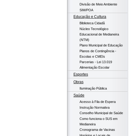
Divisão de Meio Ambiente
SIM/POA
Educação e Cultura
Biblioteca Cidadã
Núcleo Tecnológico
Educacional de Medianeira
(NTM)
Plano Municipal de Educação
Planos de Contingência -
Escolas e CMEIs
Parcerias - Lei 13.019
Alimentação Escolar
Esportes
Obras
Iluminação Pública
Saúde
Acesso à Fila de Espera
Instrução Normativa
Conselho Municipal de Saúde
Como funciona o SUS em
Medianeira
Cronograma de Vacinas
Horários e Locais de