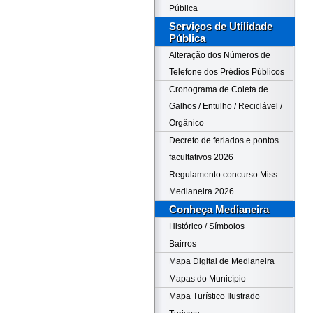
Pública
Serviços de Utilidade
Pública
Alteração dos Números de
Telefone dos Prédios Públicos
Cronograma de Coleta de
Galhos / Entulho / Reciclável /
Orgânico
Decreto de feriados e pontos
facultativos 2026
Regulamento concurso Miss
Medianeira 2026
Conheça Medianeira
Histórico / Símbolos
Bairros
Mapa Digital de Medianeira
Mapas do Município
Mapa Turístico Ilustrado