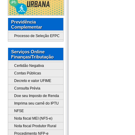
Previdência
Complementar
Processo de Seleção EFPC
Serviços Online
Finanças/Tributação
Certidão Negativa
Contas Públicas
Decreto e valor UFIME
Consulta Prévia
Doe seu Imposto de Renda
Imprima seu carnê do IPTU
NFSE
Nota fiscal MEI (NFS-e)
Nota fiscal Produtor Rural
Procedimento NFP-e