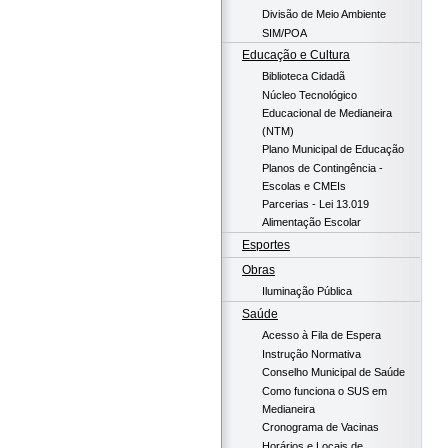
Divisão de Meio Ambiente
SIM/POA
Educação e Cultura
Biblioteca Cidadã
Núcleo Tecnológico
Educacional de Medianeira
(NTM)
Plano Municipal de Educação
Planos de Contingência -
Escolas e CMEIs
Parcerias - Lei 13.019
Alimentação Escolar
Esportes
Obras
Iluminação Pública
Saúde
Acesso à Fila de Espera
Instrução Normativa
Conselho Municipal de Saúde
Como funciona o SUS em
Medianeira
Cronograma de Vacinas
Horários e Locais de