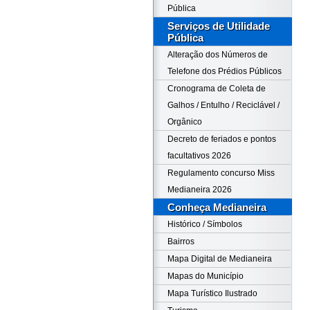
Pública
Serviços de Utilidade
Pública
Alteração dos Números de
Telefone dos Prédios Públicos
Cronograma de Coleta de
Galhos / Entulho / Reciclável /
Orgânico
Decreto de feriados e pontos
facultativos 2026
Regulamento concurso Miss
Medianeira 2026
Conheça Medianeira
Histórico / Símbolos
Bairros
Mapa Digital de Medianeira
Mapas do Município
Mapa Turístico Ilustrado