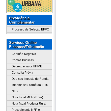
Previdência
Complementar
Processo de Seleção EFPC
Serviços Online
Finanças/Tributação
Certidão Negativa
Contas Públicas
Decreto e valor UFIME
Consulta Prévia
Doe seu Imposto de Renda
Imprima seu carnê do IPTU
NFSE
Nota fiscal MEI (NFS-e)
Nota fiscal Produtor Rural
Procedimento NFP-e