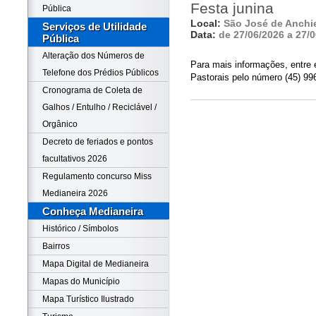
Festa junina
Pública
Local:
São José de Anchi
Serviços de Utilidade
Data:
de 27/06/2026 a 27/
Pública
Alteração dos Números de
Para mais informações, entre 
Telefone dos Prédios Públicos
Pastorais pelo número (45) 99
Cronograma de Coleta de
Galhos / Entulho / Reciclável /
Orgânico
Decreto de feriados e pontos
facultativos 2026
Regulamento concurso Miss
Medianeira 2026
Conheça Medianeira
Histórico / Símbolos
Bairros
Mapa Digital de Medianeira
Mapas do Município
Mapa Turístico Ilustrado