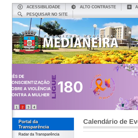
ACESSIBILIDADE
ALTO CONTRASTE
A
PESQUISAR NO SITE
INÍCIO
CONHEÇA MEDIANEIRA
TU
1
2
3
4
Calendário de Ev
Portal da
Transparência
Radar da Transparência