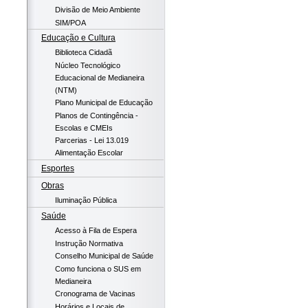
Divisão de Meio Ambiente
SIM/POA
Educação e Cultura
Biblioteca Cidadã
Núcleo Tecnológico
Educacional de Medianeira
(NTM)
Plano Municipal de Educação
Planos de Contingência -
Escolas e CMEIs
Parcerias - Lei 13.019
Alimentação Escolar
Esportes
Obras
Iluminação Pública
Saúde
Acesso à Fila de Espera
Instrução Normativa
Conselho Municipal de Saúde
Como funciona o SUS em
Medianeira
Cronograma de Vacinas
Horários e Locais de