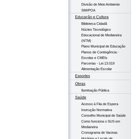
Divisão de Meio Ambiente
SIM/POA
Educação e Cultura
Biblioteca Cidadã
Núcleo Tecnológico
Educacional de Medianeira
(NTM)
Plano Municipal de Educação
Planos de Contingência -
Escolas e CMEIs
Parcerias - Lei 13.019
Alimentação Escolar
Esportes
Obras
Iluminação Pública
Saúde
Acesso à Fila de Espera
Instrução Normativa
Conselho Municipal de Saúde
Como funciona o SUS em
Medianeira
Cronograma de Vacinas
Horários e Locais de