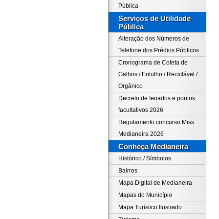
Pública
Serviços de Utilidade
Pública
Alteração dos Números de
Telefone dos Prédios Públicos
Cronograma de Coleta de
Galhos / Entulho / Reciclável /
Orgânico
Decreto de feriados e pontos
facultativos 2026
Regulamento concurso Miss
Medianeira 2026
Conheça Medianeira
Histórico / Símbolos
Bairros
Mapa Digital de Medianeira
Mapas do Município
Mapa Turístico Ilustrado