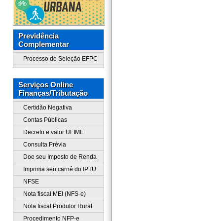
Previdência
Complementar
Processo de Seleção EFPC
Serviços Online
Finanças/Tributação
Certidão Negativa
Contas Públicas
Decreto e valor UFIME
Consulta Prévia
Doe seu Imposto de Renda
Imprima seu carnê do IPTU
NFSE
Nota fiscal MEI (NFS-e)
Nota fiscal Produtor Rural
Procedimento NFP-e