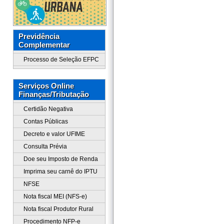
Previdência
Complementar
Processo de Seleção EFPC
Serviços Online
Finanças/Tributação
Certidão Negativa
Contas Públicas
Decreto e valor UFIME
Consulta Prévia
Doe seu Imposto de Renda
Imprima seu carnê do IPTU
NFSE
Nota fiscal MEI (NFS-e)
Nota fiscal Produtor Rural
Procedimento NFP-e