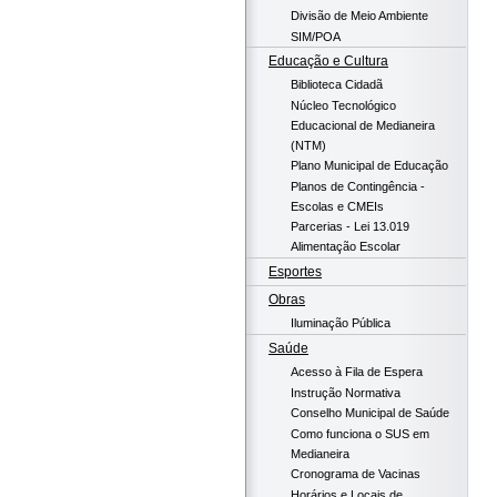
Divisão de Meio Ambiente
SIM/POA
Educação e Cultura
Biblioteca Cidadã
Núcleo Tecnológico
Educacional de Medianeira
(NTM)
Plano Municipal de Educação
Planos de Contingência -
Escolas e CMEIs
Parcerias - Lei 13.019
Alimentação Escolar
Esportes
Obras
Iluminação Pública
Saúde
Acesso à Fila de Espera
Instrução Normativa
Conselho Municipal de Saúde
Como funciona o SUS em
Medianeira
Cronograma de Vacinas
Horários e Locais de