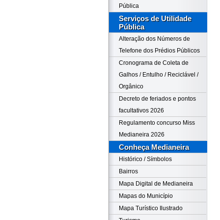
Pública
Serviços de Utilidade
Pública
Alteração dos Números de
Telefone dos Prédios Públicos
Cronograma de Coleta de
Galhos / Entulho / Reciclável /
Orgânico
Decreto de feriados e pontos
facultativos 2026
Regulamento concurso Miss
Medianeira 2026
Conheça Medianeira
Histórico / Símbolos
Bairros
Mapa Digital de Medianeira
Mapas do Município
Mapa Turístico Ilustrado