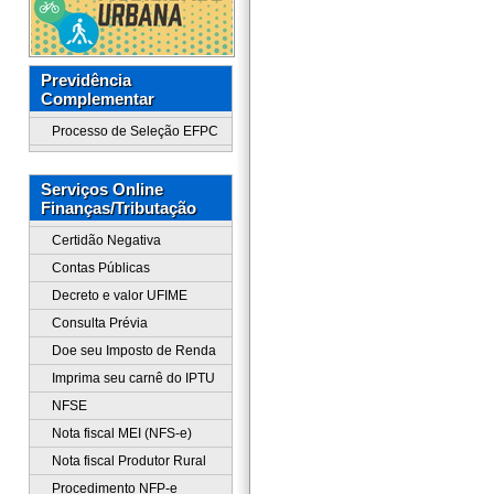
Previdência
Complementar
Processo de Seleção EFPC
Serviços Online
Finanças/Tributação
Certidão Negativa
Contas Públicas
Decreto e valor UFIME
Consulta Prévia
Doe seu Imposto de Renda
Imprima seu carnê do IPTU
NFSE
Nota fiscal MEI (NFS-e)
Nota fiscal Produtor Rural
Procedimento NFP-e