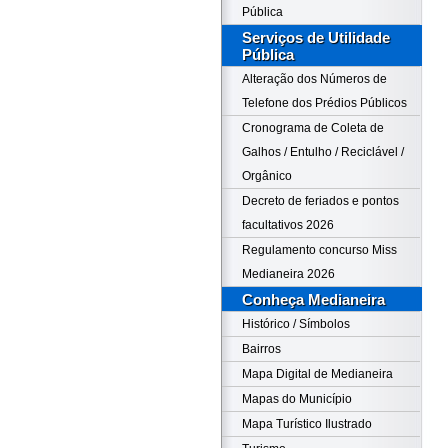
Pública
Serviços de Utilidade
Pública
Alteração dos Números de
Telefone dos Prédios Públicos
Cronograma de Coleta de
Galhos / Entulho / Reciclável /
Orgânico
Decreto de feriados e pontos
facultativos 2026
Regulamento concurso Miss
Medianeira 2026
Conheça Medianeira
Histórico / Símbolos
Bairros
Mapa Digital de Medianeira
Mapas do Município
Mapa Turístico Ilustrado