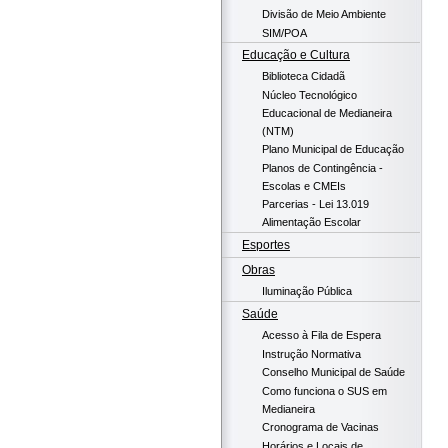
Divisão de Meio Ambiente
SIM/POA
Educação e Cultura
Biblioteca Cidadã
Núcleo Tecnológico
Educacional de Medianeira
(NTM)
Plano Municipal de Educação
Planos de Contingência -
Escolas e CMEIs
Parcerias - Lei 13.019
Alimentação Escolar
Esportes
Obras
Iluminação Pública
Saúde
Acesso à Fila de Espera
Instrução Normativa
Conselho Municipal de Saúde
Como funciona o SUS em
Medianeira
Cronograma de Vacinas
Horários e Locais de