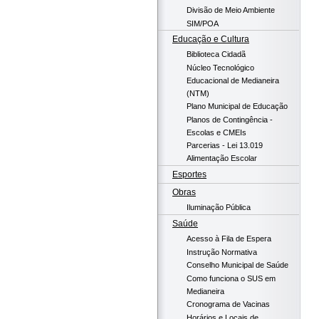
Divisão de Meio Ambiente
SIM/POA
Educação e Cultura
Biblioteca Cidadã
Núcleo Tecnológico
Educacional de Medianeira
(NTM)
Plano Municipal de Educação
Planos de Contingência -
Escolas e CMEIs
Parcerias - Lei 13.019
Alimentação Escolar
Esportes
Obras
Iluminação Pública
Saúde
Acesso à Fila de Espera
Instrução Normativa
Conselho Municipal de Saúde
Como funciona o SUS em
Medianeira
Cronograma de Vacinas
Horários e Locais de