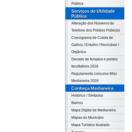
Pública
Serviços de Utilidade
Pública
Alteração dos Números de
Telefone dos Prédios Públicos
Cronograma de Coleta de
Galhos / Entulho / Reciclável /
Orgânico
Decreto de feriados e pontos
facultativos 2026
Regulamento concurso Miss
Medianeira 2026
Conheça Medianeira
Histórico / Símbolos
Bairros
Mapa Digital de Medianeira
Mapas do Município
Mapa Turístico Ilustrado