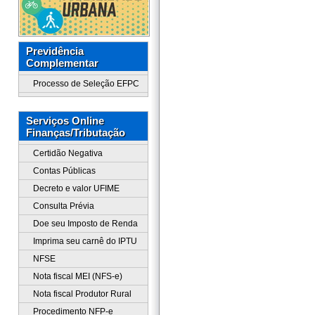
Previdência
Complementar
Processo de Seleção EFPC
Serviços Online
Finanças/Tributação
Certidão Negativa
Contas Públicas
Decreto e valor UFIME
Consulta Prévia
Doe seu Imposto de Renda
Imprima seu carnê do IPTU
NFSE
Nota fiscal MEI (NFS-e)
Nota fiscal Produtor Rural
Procedimento NFP-e