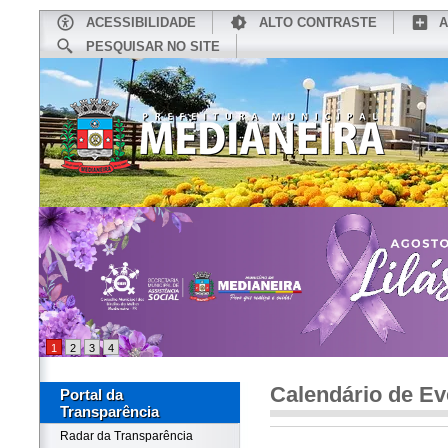
ACESSIBILIDADE
ALTO CONTRASTE
A
PESQUISAR NO SITE
INÍCIO
CONHEÇA MEDIANEIRA
TU
1
2
3
4
Calendário de Ev
Portal da
Transparência
Radar da Transparência