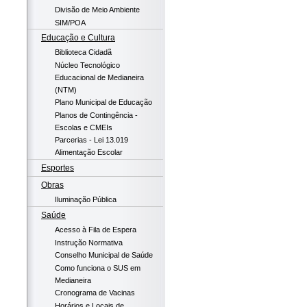
Divisão de Meio Ambiente
SIM/POA
Educação e Cultura
Biblioteca Cidadã
Núcleo Tecnológico
Educacional de Medianeira
(NTM)
Plano Municipal de Educação
Planos de Contingência -
Escolas e CMEIs
Parcerias - Lei 13.019
Alimentação Escolar
Esportes
Obras
Iluminação Pública
Saúde
Acesso à Fila de Espera
Instrução Normativa
Conselho Municipal de Saúde
Como funciona o SUS em
Medianeira
Cronograma de Vacinas
Horários e Locais de