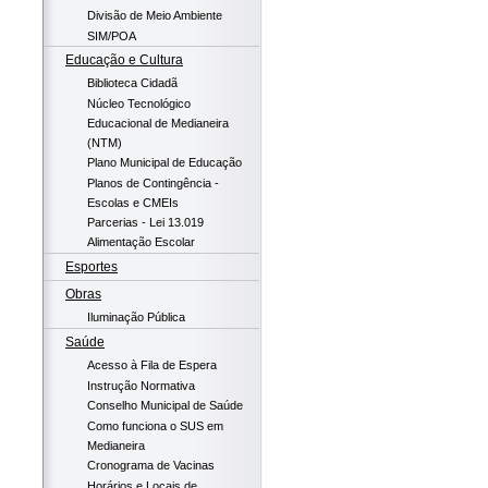
Divisão de Meio Ambiente
SIM/POA
Educação e Cultura
Biblioteca Cidadã
Núcleo Tecnológico
Educacional de Medianeira
(NTM)
Plano Municipal de Educação
Planos de Contingência -
Escolas e CMEIs
Parcerias - Lei 13.019
Alimentação Escolar
Esportes
Obras
Iluminação Pública
Saúde
Acesso à Fila de Espera
Instrução Normativa
Conselho Municipal de Saúde
Como funciona o SUS em
Medianeira
Cronograma de Vacinas
Horários e Locais de