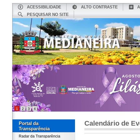
ACESSIBILIDADE
ALTO CONTRASTE
A
PESQUISAR NO SITE
INÍCIO
CONHEÇA MEDIANEIRA
TU
1
2
3
4
Calendário de Ev
Portal da
Transparência
Radar da Transparência