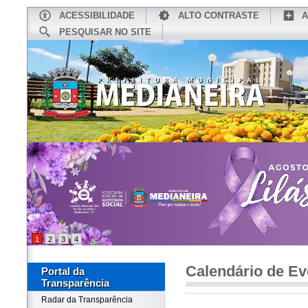
ACESSIBILIDADE
ALTO CONTRASTE
A
PESQUISAR NO SITE
INÍCIO
CONHEÇA MEDIANEIRA
TU
1
2
3
4
Calendário de Ev
Portal da
Transparência
Radar da Transparência