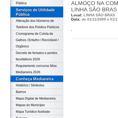
ALMOÇO NA COM
Pública
LINHA SÃO BRAS
Serviços de Utilidade
Pública
Local:
LINHA SÃO BRAS
Data:
de 01/11/2009 a 01/1
Alteração dos Números de
Telefone dos Prédios Públicos
-
Cronograma de Coleta de
Galhos / Entulho / Reciclável /
Orgânico
Decreto de feriados e pontos
facultativos 2026
Regulamento concurso Miss
Medianeira 2026
Conheça Medianeira
Histórico / Símbolos
Bairros
Mapa Digital de Medianeira
Mapas do Município
Mapa Turístico Ilustrado