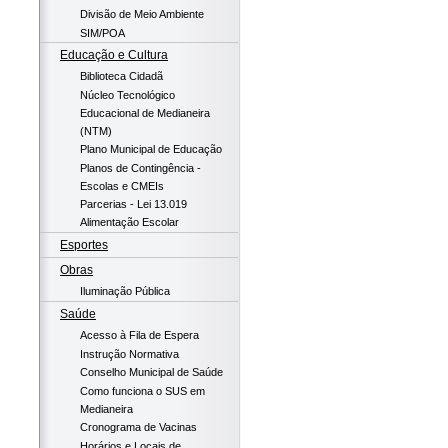
Divisão de Meio Ambiente
SIM/POA
Educação e Cultura
Biblioteca Cidadã
Núcleo Tecnológico
Educacional de Medianeira
(NTM)
Plano Municipal de Educação
Planos de Contingência -
Escolas e CMEIs
Parcerias - Lei 13.019
Alimentação Escolar
Esportes
Obras
Iluminação Pública
Saúde
Acesso à Fila de Espera
Instrução Normativa
Conselho Municipal de Saúde
Como funciona o SUS em
Medianeira
Cronograma de Vacinas
Horários e Locais de