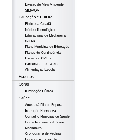
Divisão de Meio Ambiente
SIM/POA
Educação e Cultura
Biblioteca Cidadã
Núcleo Tecnológico
Educacional de Medianeira
(NTM)
Plano Municipal de Educação
Planos de Contingência -
Escolas e CMEIs
Parcerias - Lei 13.019
Alimentação Escolar
Esportes
Obras
Iluminação Pública
Saúde
Acesso à Fila de Espera
Instrução Normativa
Conselho Municipal de Saúde
Como funciona o SUS em
Medianeira
Cronograma de Vacinas
Horários e Locais de