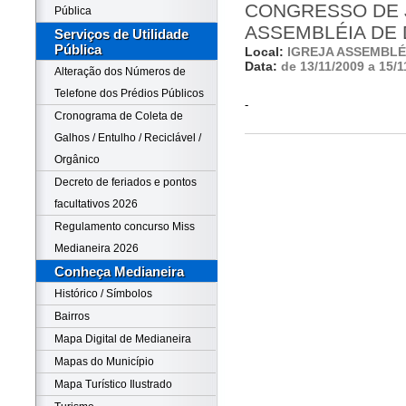
CONGRESSO DE J
Pública
ASSEMBLÉIA DE
Serviços de Utilidade
Pública
Local:
IGREJA ASSEMBLÉ
Data:
de 13/11/2009 a 15/1
Alteração dos Números de
Telefone dos Prédios Públicos
-
Cronograma de Coleta de
Galhos / Entulho / Reciclável /
Orgânico
Decreto de feriados e pontos
facultativos 2026
Regulamento concurso Miss
Medianeira 2026
Conheça Medianeira
Histórico / Símbolos
Bairros
Mapa Digital de Medianeira
Mapas do Município
Mapa Turístico Ilustrado