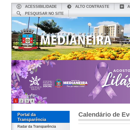
ACESSIBILIDADE
ALTO CONTRASTE
A
PESQUISAR NO SITE
INÍCIO
CONHEÇA MEDIANEIRA
TU
1
2
3
4
Calendário de Ev
Portal da
Transparência
Radar da Transparência