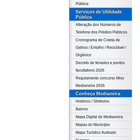
Pública
Serviços de Utilidade
Pública
Alteração dos Números de
Telefone dos Prédios Públicos
Cronograma de Coleta de
Galhos / Entulho / Reciclável /
Orgânico
Decreto de feriados e pontos
facultativos 2026
Regulamento concurso Miss
Medianeira 2026
Conheça Medianeira
Histórico / Símbolos
Bairros
Mapa Digital de Medianeira
Mapas do Município
Mapa Turístico Ilustrado