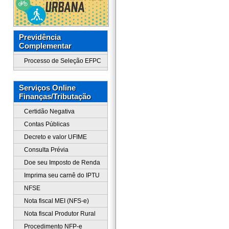
Previdência
Complementar
Processo de Seleção EFPC
Serviços Online
Finanças/Tributação
Certidão Negativa
Contas Públicas
Decreto e valor UFIME
Consulta Prévia
Doe seu Imposto de Renda
Imprima seu carnê do IPTU
NFSE
Nota fiscal MEI (NFS-e)
Nota fiscal Produtor Rural
Procedimento NFP-e