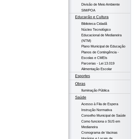
Divisão de Meio Ambiente
SIM/POA
Educação e Cultura
Biblioteca Cidadã
Núcleo Tecnológico
Educacional de Medianeira
(NTM)
Plano Municipal de Educação
Planos de Contingência -
Escolas e CMEIs
Parcerias - Lei 13.019
Alimentação Escolar
Esportes
Obras
Iluminação Pública
Saúde
Acesso à Fila de Espera
Instrução Normativa
Conselho Municipal de Saúde
Como funciona o SUS em
Medianeira
Cronograma de Vacinas
Horários e Locais de