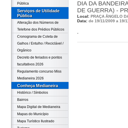
DIA DA BANDEI
Pública
DE GUERRA) - P
Serviços de Utilidade
Pública
Local:
PRAÇA ÂNGELO D
Data:
de 19/11/2009 a 19/1
Alteração dos Números de
Telefone dos Prédios Públicos
-
Cronograma de Coleta de
Galhos / Entulho / Reciclável /
Orgânico
Decreto de feriados e pontos
facultativos 2026
Regulamento concurso Miss
Medianeira 2026
Conheça Medianeira
Histórico / Símbolos
Bairros
Mapa Digital de Medianeira
Mapas do Município
Mapa Turístico Ilustrado