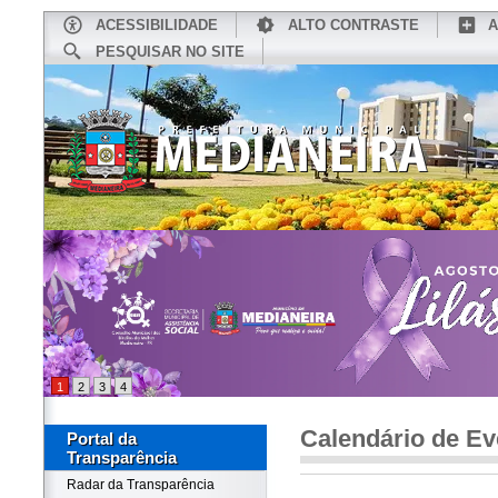
ACESSIBILIDADE
ALTO CONTRASTE
A
PESQUISAR NO SITE
INÍCIO
CONHEÇA MEDIANEIRA
TU
1
2
3
4
Calendário de Ev
Portal da
Transparência
Radar da Transparência