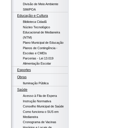
Divisão de Meio Ambiente
SIM/POA
Educação e Cultura
Biblioteca Cidadã
Núcleo Tecnológico
Educacional de Medianeira
(NTM)
Plano Municipal de Educação
Planos de Contingência -
Escolas e CMEIs
Parcerias - Lei 13.019
Alimentação Escolar
Esportes
Obras
Iluminação Pública
Saúde
Acesso à Fila de Espera
Instrução Normativa
Conselho Municipal de Saúde
Como funciona o SUS em
Medianeira
Cronograma de Vacinas
Horários e Locais de