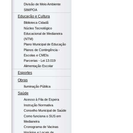
Divisão de Meio Ambiente
SIM/POA
Educação e Cultura
Biblioteca Cidadã
Núcleo Tecnológico
Educacional de Medianeira
(NTM)
Plano Municipal de Educação
Planos de Contingência -
Escolas e CMEIs
Parcerias - Lei 13.019
Alimentação Escolar
Esportes
Obras
Iluminação Pública
Saúde
Acesso à Fila de Espera
Instrução Normativa
Conselho Municipal de Saúde
Como funciona o SUS em
Medianeira
Cronograma de Vacinas
Horários e Locais de