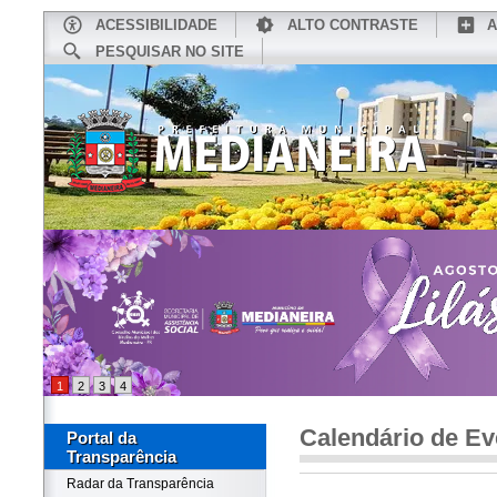
ACESSIBILIDADE
ALTO CONTRASTE
A
PESQUISAR NO SITE
INÍCIO
CONHEÇA MEDIANEIRA
TU
1
2
3
4
Calendário de Ev
Portal da
Transparência
Radar da Transparência