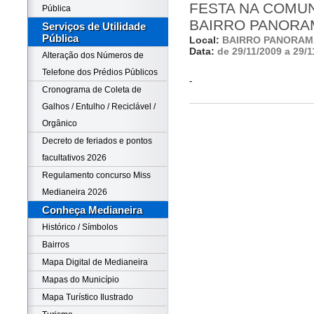
FESTA NA COMUN
Pública
BAIRRO PANORA
Serviços de Utilidade
Pública
Local:
BAIRRO PANORAM
Data:
de 29/11/2009 a 29/1
Alteração dos Números de
Telefone dos Prédios Públicos
-
Cronograma de Coleta de
Galhos / Entulho / Reciclável /
Orgânico
Decreto de feriados e pontos
facultativos 2026
Regulamento concurso Miss
Medianeira 2026
Conheça Medianeira
Histórico / Símbolos
Bairros
Mapa Digital de Medianeira
Mapas do Município
Mapa Turístico Ilustrado