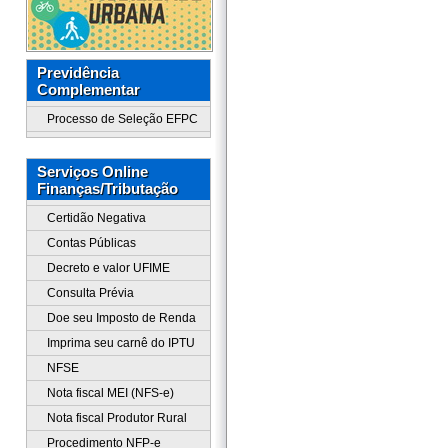
Previdência
Complementar
Processo de Seleção EFPC
Serviços Online
Finanças/Tributação
Certidão Negativa
Contas Públicas
Decreto e valor UFIME
Consulta Prévia
Doe seu Imposto de Renda
Imprima seu carnê do IPTU
NFSE
Nota fiscal MEI (NFS-e)
Nota fiscal Produtor Rural
Procedimento NFP-e