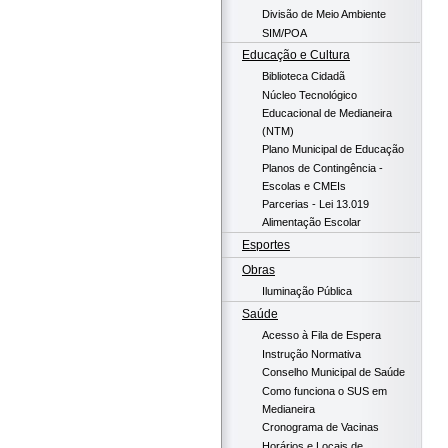
Divisão de Meio Ambiente
SIM/POA
Educação e Cultura
Biblioteca Cidadã
Núcleo Tecnológico
Educacional de Medianeira
(NTM)
Plano Municipal de Educação
Planos de Contingência -
Escolas e CMEIs
Parcerias - Lei 13.019
Alimentação Escolar
Esportes
Obras
Iluminação Pública
Saúde
Acesso à Fila de Espera
Instrução Normativa
Conselho Municipal de Saúde
Como funciona o SUS em
Medianeira
Cronograma de Vacinas
Horários e Locais de