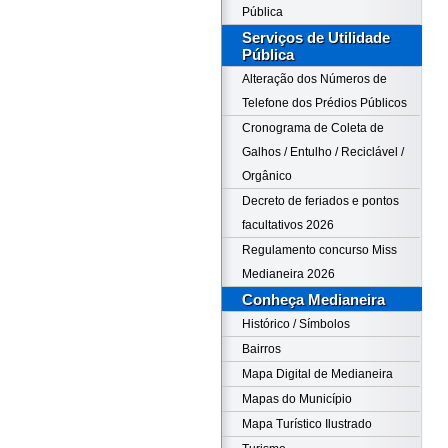
Pública
Serviços de Utilidade
Pública
Alteração dos Números de
Telefone dos Prédios Públicos
Cronograma de Coleta de
Galhos / Entulho / Reciclável /
Orgânico
Decreto de feriados e pontos
facultativos 2026
Regulamento concurso Miss
Medianeira 2026
Conheça Medianeira
Histórico / Símbolos
Bairros
Mapa Digital de Medianeira
Mapas do Município
Mapa Turístico Ilustrado