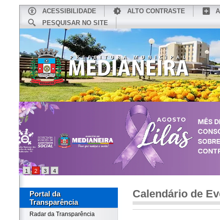
ACESSIBILIDADE
ALTO CONTRASTE
A
PESQUISAR NO SITE
INÍCIO
CONHEÇA MEDIANEIRA
TU
1
2
3
4
Calendário de Ev
Portal da
Transparência
Radar da Transparência