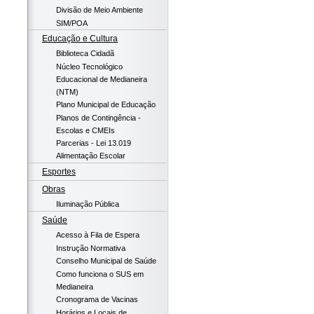
Divisão de Meio Ambiente
SIM/POA
Educação e Cultura
Biblioteca Cidadã
Núcleo Tecnológico
Educacional de Medianeira
(NTM)
Plano Municipal de Educação
Planos de Contingência -
Escolas e CMEIs
Parcerias - Lei 13.019
Alimentação Escolar
Esportes
Obras
Iluminação Pública
Saúde
Acesso à Fila de Espera
Instrução Normativa
Conselho Municipal de Saúde
Como funciona o SUS em
Medianeira
Cronograma de Vacinas
Horários e Locais de