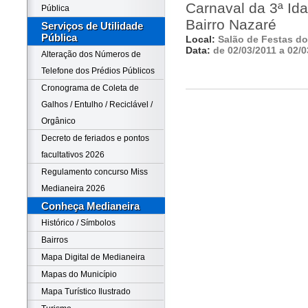
Carnaval da 3ª Id
Pública
Bairro Nazaré
Serviços de Utilidade
Pública
Local:
Salão de Festas do
Data:
de 02/03/2011 a 02/0
Alteração dos Números de
Telefone dos Prédios Públicos
Cronograma de Coleta de
Galhos / Entulho / Reciclável /
Orgânico
Decreto de feriados e pontos
facultativos 2026
Regulamento concurso Miss
Medianeira 2026
Conheça Medianeira
Histórico / Símbolos
Bairros
Mapa Digital de Medianeira
Mapas do Município
Mapa Turístico Ilustrado