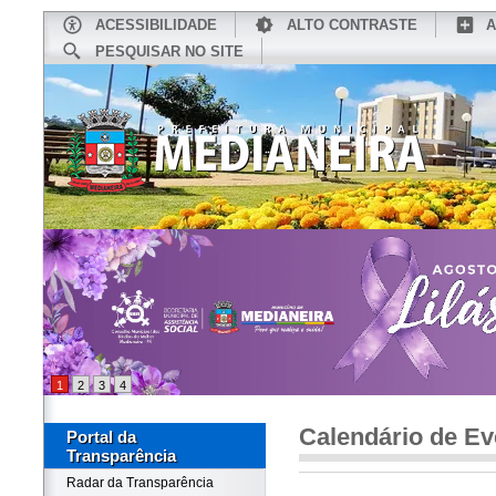
ACESSIBILIDADE
ALTO CONTRASTE
A
PESQUISAR NO SITE
INÍCIO
CONHEÇA MEDIANEIRA
TU
1
2
3
4
Calendário de Ev
Portal da
Transparência
Radar da Transparência