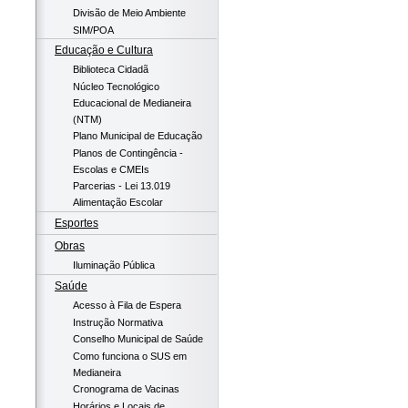
Divisão de Meio Ambiente
SIM/POA
Educação e Cultura
Biblioteca Cidadã
Núcleo Tecnológico
Educacional de Medianeira
(NTM)
Plano Municipal de Educação
Planos de Contingência -
Escolas e CMEIs
Parcerias - Lei 13.019
Alimentação Escolar
Esportes
Obras
Iluminação Pública
Saúde
Acesso à Fila de Espera
Instrução Normativa
Conselho Municipal de Saúde
Como funciona o SUS em
Medianeira
Cronograma de Vacinas
Horários e Locais de