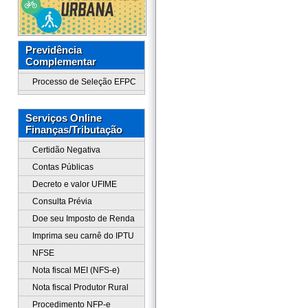
Previdência
Complementar
Processo de Seleção EFPC
Serviços Online
Finanças/Tributação
Certidão Negativa
Contas Públicas
Decreto e valor UFIME
Consulta Prévia
Doe seu Imposto de Renda
Imprima seu carnê do IPTU
NFSE
Nota fiscal MEI (NFS-e)
Nota fiscal Produtor Rural
Procedimento NFP-e