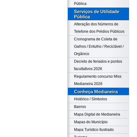
Pública
Serviços de Utilidade
Pública
Alteração dos Números de
Telefone dos Prédios Públicos
Cronograma de Coleta de
Galhos / Entulho / Reciclável /
Orgânico
Decreto de feriados e pontos
facultativos 2026
Regulamento concurso Miss
Medianeira 2026
Conheça Medianeira
Histórico / Símbolos
Bairros
Mapa Digital de Medianeira
Mapas do Município
Mapa Turístico Ilustrado