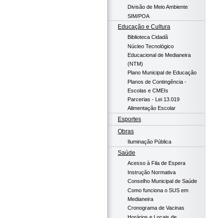
Divisão de Meio Ambiente
SIM/POA
Educação e Cultura
Biblioteca Cidadã
Núcleo Tecnológico
Educacional de Medianeira
(NTM)
Plano Municipal de Educação
Planos de Contingência -
Escolas e CMEIs
Parcerias - Lei 13.019
Alimentação Escolar
Esportes
Obras
Iluminação Pública
Saúde
Acesso à Fila de Espera
Instrução Normativa
Conselho Municipal de Saúde
Como funciona o SUS em
Medianeira
Cronograma de Vacinas
Horários e Locais de