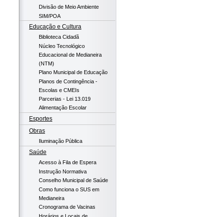
Divisão de Meio Ambiente
SIM/POA
Educação e Cultura
Biblioteca Cidadã
Núcleo Tecnológico
Educacional de Medianeira
(NTM)
Plano Municipal de Educação
Planos de Contingência -
Escolas e CMEIs
Parcerias - Lei 13.019
Alimentação Escolar
Esportes
Obras
Iluminação Pública
Saúde
Acesso à Fila de Espera
Instrução Normativa
Conselho Municipal de Saúde
Como funciona o SUS em
Medianeira
Cronograma de Vacinas
Horários e Locais de