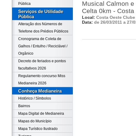
Musical Calmon e 
Pública
Celta 0km - Costa
Serviços de Utilidade
Pública
Local:
Costa Oeste Clube
Data:
de 26/03/2011 a 27/0
Alteração dos Números de
Telefone dos Prédios Públicos
Cronograma de Coleta de
Galhos / Entulho / Reciclável /
Orgânico
Decreto de feriados e pontos
facultativos 2026
Regulamento concurso Miss
Medianeira 2026
Conheça Medianeira
Histórico / Símbolos
Bairros
Mapa Digital de Medianeira
Mapas do Município
Mapa Turístico Ilustrado