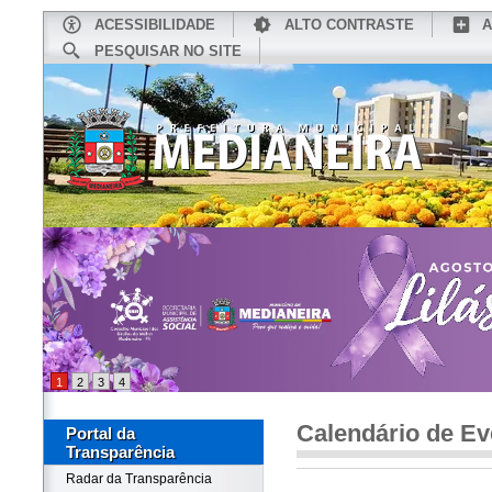
ACESSIBILIDADE
ALTO CONTRASTE
A
PESQUISAR NO SITE
INÍCIO
CONHEÇA MEDIANEIRA
TU
1
2
3
4
Calendário de Ev
Portal da
Transparência
Radar da Transparência