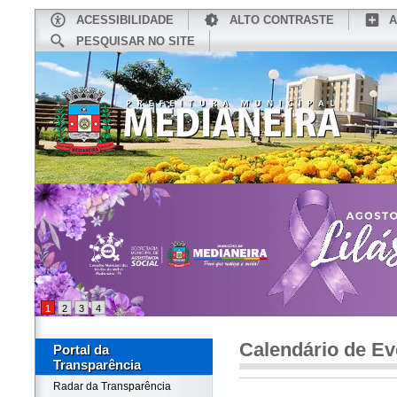
ACESSIBILIDADE
ALTO CONTRASTE
A
PESQUISAR NO SITE
INÍCIO
CONHEÇA MEDIANEIRA
TU
1
2
3
4
Calendário de Ev
Portal da
Transparência
Radar da Transparência