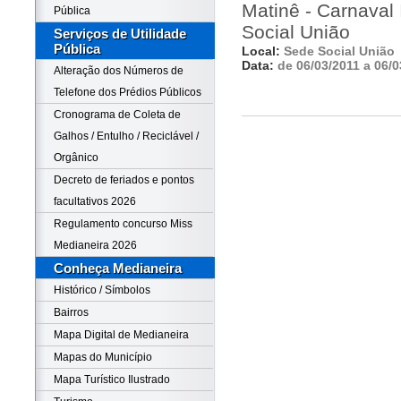
Matinê - Carnaval
Pública
Social União
Serviços de Utilidade
Pública
Local:
Sede Social União
Data:
de 06/03/2011 a 06/0
Alteração dos Números de
Telefone dos Prédios Públicos
Cronograma de Coleta de
Galhos / Entulho / Reciclável /
Orgânico
Decreto de feriados e pontos
facultativos 2026
Regulamento concurso Miss
Medianeira 2026
Conheça Medianeira
Histórico / Símbolos
Bairros
Mapa Digital de Medianeira
Mapas do Município
Mapa Turístico Ilustrado