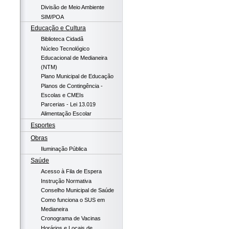
Divisão de Meio Ambiente
SIM/POA
Educação e Cultura
Biblioteca Cidadã
Núcleo Tecnológico
Educacional de Medianeira
(NTM)
Plano Municipal de Educação
Planos de Contingência -
Escolas e CMEIs
Parcerias - Lei 13.019
Alimentação Escolar
Esportes
Obras
Iluminação Pública
Saúde
Acesso à Fila de Espera
Instrução Normativa
Conselho Municipal de Saúde
Como funciona o SUS em
Medianeira
Cronograma de Vacinas
Horários e Locais de