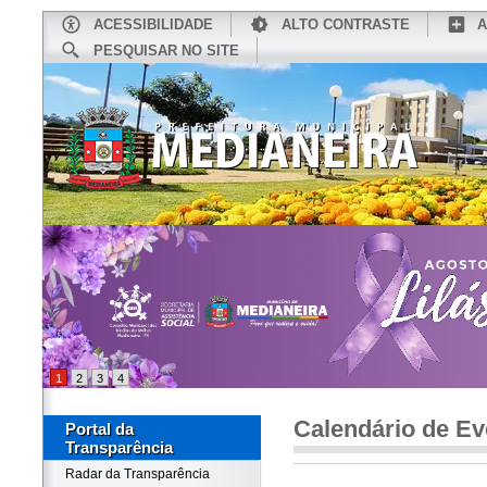
ACESSIBILIDADE
ALTO CONTRASTE
A
PESQUISAR NO SITE
INÍCIO
CONHEÇA MEDIANEIRA
TU
1
2
3
4
Calendário de Ev
Portal da
Transparência
Radar da Transparência