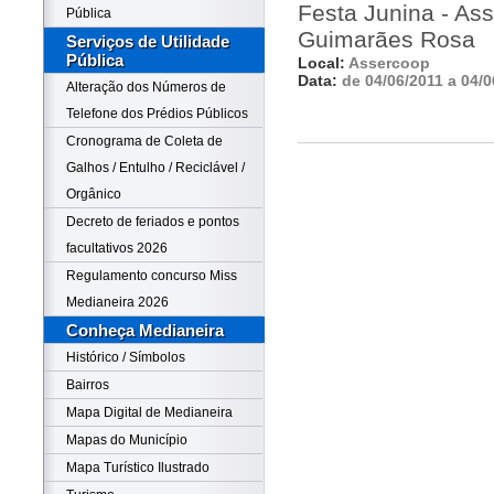
Festa Junina - As
Pública
Guimarães Rosa
Serviços de Utilidade
Pública
Local:
Assercoop
Data:
de 04/06/2011 a 04/0
Alteração dos Números de
Telefone dos Prédios Públicos
Cronograma de Coleta de
Galhos / Entulho / Reciclável /
Orgânico
Decreto de feriados e pontos
facultativos 2026
Regulamento concurso Miss
Medianeira 2026
Conheça Medianeira
Histórico / Símbolos
Bairros
Mapa Digital de Medianeira
Mapas do Município
Mapa Turístico Ilustrado