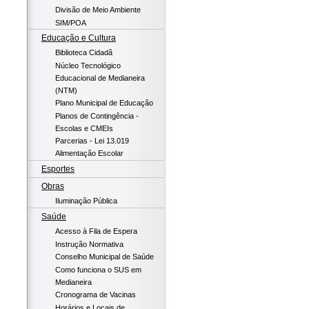
Divisão de Meio Ambiente
SIM/POA
Educação e Cultura
Biblioteca Cidadã
Núcleo Tecnológico
Educacional de Medianeira
(NTM)
Plano Municipal de Educação
Planos de Contingência -
Escolas e CMEIs
Parcerias - Lei 13.019
Alimentação Escolar
Esportes
Obras
Iluminação Pública
Saúde
Acesso à Fila de Espera
Instrução Normativa
Conselho Municipal de Saúde
Como funciona o SUS em
Medianeira
Cronograma de Vacinas
Horários e Locais de