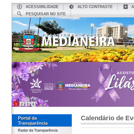
ACESSIBILIDADE
ALTO CONTRASTE
A
PESQUISAR NO SITE
INÍCIO
CONHEÇA MEDIANEIRA
TU
1
2
3
4
Calendário de Ev
Portal da
Transparência
Radar da Transparência