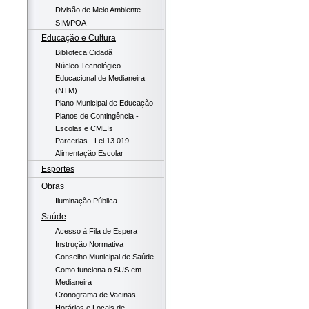
Divisão de Meio Ambiente
SIM/POA
Educação e Cultura
Biblioteca Cidadã
Núcleo Tecnológico
Educacional de Medianeira
(NTM)
Plano Municipal de Educação
Planos de Contingência -
Escolas e CMEIs
Parcerias - Lei 13.019
Alimentação Escolar
Esportes
Obras
Iluminação Pública
Saúde
Acesso à Fila de Espera
Instrução Normativa
Conselho Municipal de Saúde
Como funciona o SUS em
Medianeira
Cronograma de Vacinas
Horários e Locais de