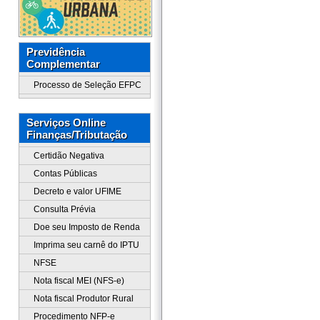
Previdência
Complementar
Processo de Seleção EFPC
Serviços Online
Finanças/Tributação
Certidão Negativa
Contas Públicas
Decreto e valor UFIME
Consulta Prévia
Doe seu Imposto de Renda
Imprima seu carnê do IPTU
NFSE
Nota fiscal MEI (NFS-e)
Nota fiscal Produtor Rural
Procedimento NFP-e