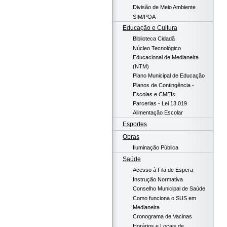
Divisão de Meio Ambiente
SIM/POA
Educação e Cultura
Biblioteca Cidadã
Núcleo Tecnológico
Educacional de Medianeira
(NTM)
Plano Municipal de Educação
Planos de Contingência -
Escolas e CMEIs
Parcerias - Lei 13.019
Alimentação Escolar
Esportes
Obras
Iluminação Pública
Saúde
Acesso à Fila de Espera
Instrução Normativa
Conselho Municipal de Saúde
Como funciona o SUS em
Medianeira
Cronograma de Vacinas
Horários e Locais de