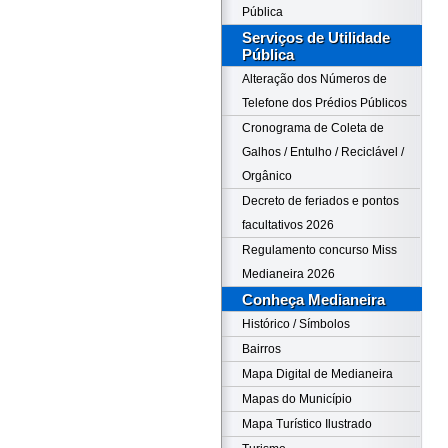
Pública
Serviços de Utilidade
Pública
Alteração dos Números de
Telefone dos Prédios Públicos
Cronograma de Coleta de
Galhos / Entulho / Reciclável /
Orgânico
Decreto de feriados e pontos
facultativos 2026
Regulamento concurso Miss
Medianeira 2026
Conheça Medianeira
Histórico / Símbolos
Bairros
Mapa Digital de Medianeira
Mapas do Município
Mapa Turístico Ilustrado