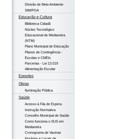
Divisão de Meio Ambiente
SIM/POA
Educação e Cultura
Biblioteca Cidadã
Núcleo Tecnológico
Educacional de Medianeira
(NTM)
Plano Municipal de Educação
Planos de Contingência -
Escolas e CMEIs
Parcerias - Lei 13.019
Alimentação Escolar
Esportes
Obras
Iluminação Pública
Saúde
Acesso à Fila de Espera
Instrução Normativa
Conselho Municipal de Saúde
Como funciona o SUS em
Medianeira
Cronograma de Vacinas
Horários e Locais de