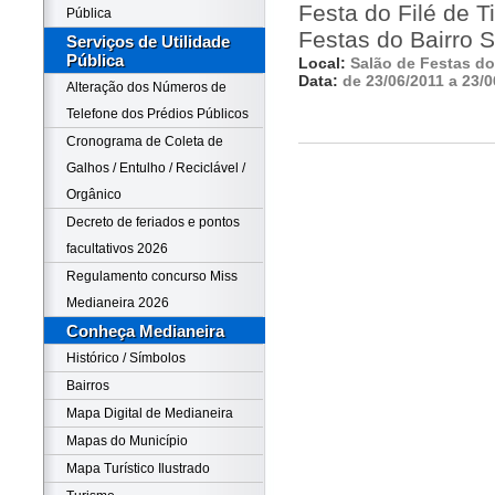
Festa do Filé de T
Pública
Festas do Bairro 
Serviços de Utilidade
Pública
Local:
Salão de Festas do
Data:
de 23/06/2011 a 23/0
Alteração dos Números de
Telefone dos Prédios Públicos
Cronograma de Coleta de
Galhos / Entulho / Reciclável /
Orgânico
Decreto de feriados e pontos
facultativos 2026
Regulamento concurso Miss
Medianeira 2026
Conheça Medianeira
Histórico / Símbolos
Bairros
Mapa Digital de Medianeira
Mapas do Município
Mapa Turístico Ilustrado