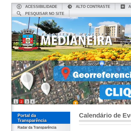
ACESSIBILIDADE
ALTO CONTRASTE
A
PESQUISAR NO SITE
INÍCIO
CONHEÇA MEDIANEIRA
TU
1
2
3
4
Calendário de Ev
Portal da
Transparência
Radar da Transparência