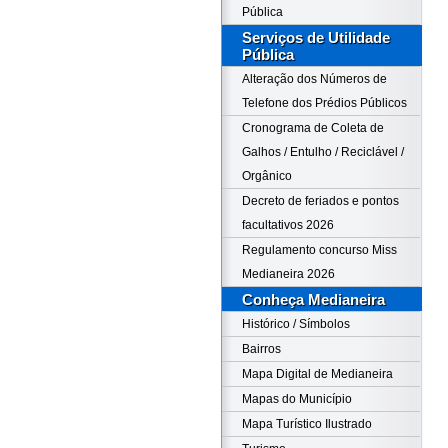
Pública
Serviços de Utilidade
Pública
Alteração dos Números de
Telefone dos Prédios Públicos
Cronograma de Coleta de
Galhos / Entulho / Reciclável /
Orgânico
Decreto de feriados e pontos
facultativos 2026
Regulamento concurso Miss
Medianeira 2026
Conheça Medianeira
Histórico / Símbolos
Bairros
Mapa Digital de Medianeira
Mapas do Município
Mapa Turístico Ilustrado