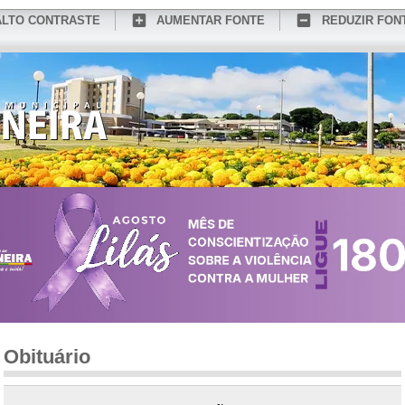
ALTO CONTRASTE
AUMENTAR FONTE
REDUZIR FON
CONHEÇA MEDIANEIRA
TURISMO
SERVIÇOS ONLINE
PORTAL DO SER
Obituário