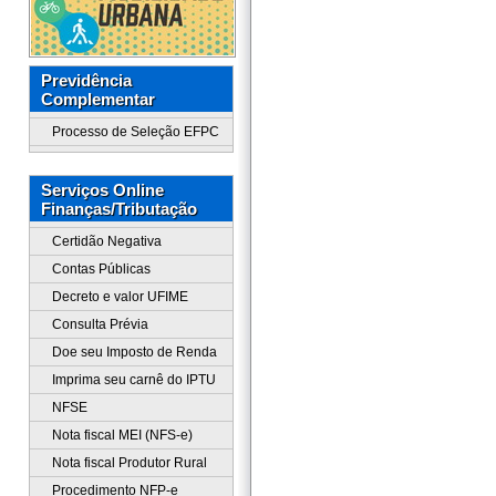
Previdência
Complementar
Processo de Seleção EFPC
Serviços Online
Finanças/Tributação
Certidão Negativa
Contas Públicas
Decreto e valor UFIME
Consulta Prévia
Doe seu Imposto de Renda
Imprima seu carnê do IPTU
NFSE
Nota fiscal MEI (NFS-e)
Nota fiscal Produtor Rural
Procedimento NFP-e