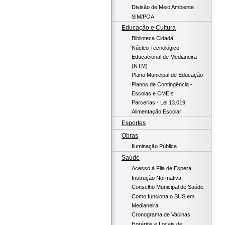
Divisão de Meio Ambiente
SIM/POA
Educação e Cultura
Biblioteca Cidadã
Núcleo Tecnológico
Educacional de Medianeira
(NTM)
Plano Municipal de Educação
Planos de Contingência -
Escolas e CMEIs
Parcerias - Lei 13.019
Alimentação Escolar
Esportes
Obras
Iluminação Pública
Saúde
Acesso à Fila de Espera
Instrução Normativa
Conselho Municipal de Saúde
Como funciona o SUS em
Medianeira
Cronograma de Vacinas
Horários e Locais de