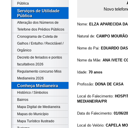
Pública
Novo telefon
Serviços de Utilidade
Pública
Alteração dos Números de
Nome:
ELZA APARECIDA DA
Telefone dos Prédios Públicos
Natural de:
CAMPO MOURÃO
Cronograma de Coleta de
Galhos / Entulho / Reciclável /
Nome do Pai:
EDUARDO DAS
Orgânico
Decreto de feriados e pontos
Nome da Mãe:
ANA IVETE C
facultativos 2026
Regulamento concurso Miss
Idade:
70 anos
Medianeira 2026
Profissão:
DONA DE CASA
Conheça Medianeira
Histórico / Símbolos
Local do Falecimento:
HOSPIT
Bairros
MEDIANEIRA/PR
Mapa Digital de Medianeira
Data do Falecimento:
01/06/2
Mapas do Município
Mapa Turístico Ilustrado
Local do Velório:
CAPELA MO