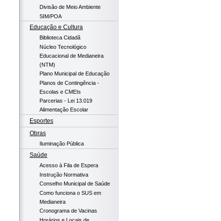
Divisão de Meio Ambiente
SIM/POA
Educação e Cultura
Biblioteca Cidadã
Núcleo Tecnológico
Educacional de Medianeira
(NTM)
Plano Municipal de Educação
Planos de Contingência -
Escolas e CMEIs
Parcerias - Lei 13.019
Alimentação Escolar
Esportes
Obras
Iluminação Pública
Saúde
Acesso à Fila de Espera
Instrução Normativa
Conselho Municipal de Saúde
Como funciona o SUS em
Medianeira
Cronograma de Vacinas
Horários e Locais de