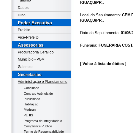
Turismo
IGUAÇU/PR..
Dados
Local do Sepultamento:
CEMI
Hino
IGUAÇU/PR..
Poder Executivo
Prefeito
Data do Sepultamento:
01/06/
Vice-Prefeito
Assessorias
Funerária:
FUNERARIA COST
Procuradoria Geral do
Município - PGM
[ Voltar à lista de óbitos ]
Gabinete
Secretarias
Administração e Planejamento
Concidade
Contrato Agência de
Publicidade
Habitação
Medtran
PLHIS
Programa de Integridade e
Compliance Público
Termo de Responsabilidade