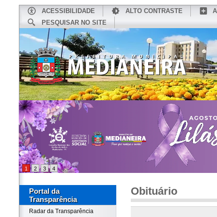
ACESSIBILIDADE
ALTO CONTRASTE
A
PESQUISAR NO SITE
INÍCIO
CONHEÇA MEDIANEIRA
TU
1
2
3
4
Obituário
Portal da
Transparência
Radar da Transparência