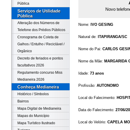
Pública
Novo telefon
Serviços de Utilidade
Pública
Alteração dos Números de
Nome:
IVO GESING
Telefone dos Prédios Públicos
Natural de:
ITAPIRANGA/SC
Cronograma de Coleta de
Galhos / Entulho / Reciclável /
Nome do Pai:
CARLOS GESI
Orgânico
Decreto de feriados e pontos
Nome da Mãe:
MARGARIDA 
facultativos 2026
Regulamento concurso Miss
Idade:
73 anos
Medianeira 2026
Profissão:
AUTONOMO
Conheça Medianeira
Histórico / Símbolos
Local do Falecimento:
HOSPIT
Bairros
Mapa Digital de Medianeira
Data do Falecimento:
27/06/2
Mapas do Município
Local do Velório:
CAPELA MOR
Mapa Turístico Ilustrado