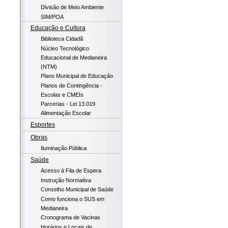
Divisão de Meio Ambiente
SIM/POA
Educação e Cultura
Biblioteca Cidadã
Núcleo Tecnológico
Educacional de Medianeira
(NTM)
Plano Municipal de Educação
Planos de Contingência -
Escolas e CMEIs
Parcerias - Lei 13.019
Alimentação Escolar
Esportes
Obras
Iluminação Pública
Saúde
Acesso à Fila de Espera
Instrução Normativa
Conselho Municipal de Saúde
Como funciona o SUS em
Medianeira
Cronograma de Vacinas
Horários e Locais de