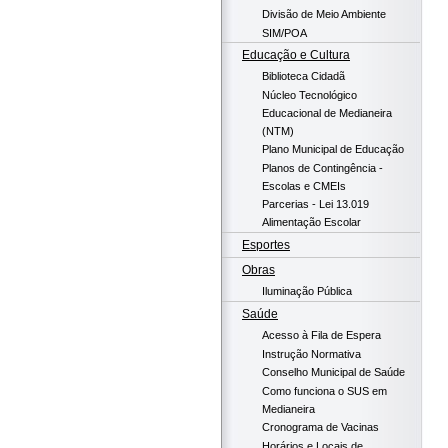
Divisão de Meio Ambiente
SIM/POA
Educação e Cultura
Biblioteca Cidadã
Núcleo Tecnológico
Educacional de Medianeira
(NTM)
Plano Municipal de Educação
Planos de Contingência -
Escolas e CMEIs
Parcerias - Lei 13.019
Alimentação Escolar
Esportes
Obras
Iluminação Pública
Saúde
Acesso à Fila de Espera
Instrução Normativa
Conselho Municipal de Saúde
Como funciona o SUS em
Medianeira
Cronograma de Vacinas
Horários e Locais de