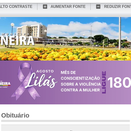
ALTO CONTRASTE
AUMENTAR FONTE
REDUZIR FON
CONHEÇA MEDIANEIRA
TURISMO
SERVIÇOS ONLINE
PORTAL DO SER
Obituário