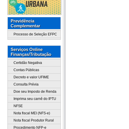
Previdência
Complementar
Processo de Seleção EFPC
Serviços Online
Finanças/Tributação
Certidão Negativa
Contas Públicas
Decreto e valor UFIME
Consulta Prévia
Doe seu Imposto de Renda
Imprima seu carnê do IPTU
NFSE
Nota fiscal MEI (NFS-e)
Nota fiscal Produtor Rural
Procedimento NFP-e