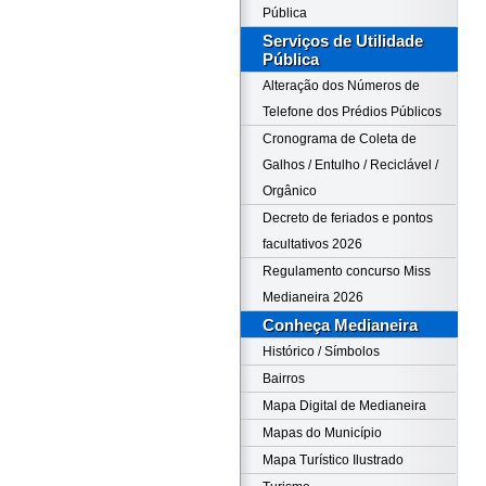
Pública
Serviços de Utilidade
Pública
Alteração dos Números de
Telefone dos Prédios Públicos
Cronograma de Coleta de
Galhos / Entulho / Reciclável /
Orgânico
Decreto de feriados e pontos
facultativos 2026
Regulamento concurso Miss
Medianeira 2026
Conheça Medianeira
Histórico / Símbolos
Bairros
Mapa Digital de Medianeira
Mapas do Município
Mapa Turístico Ilustrado