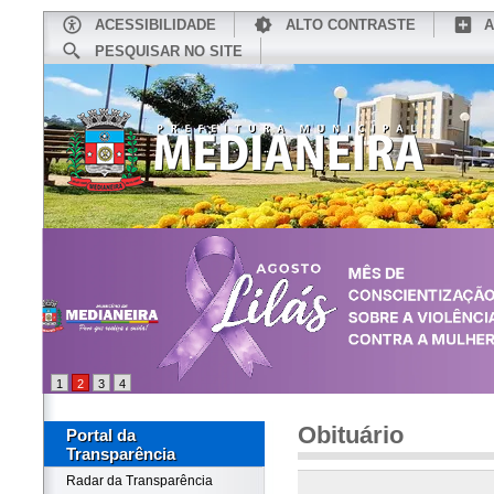
ACESSIBILIDADE
ALTO CONTRASTE
A
PESQUISAR NO SITE
INÍCIO
CONHEÇA MEDIANEIRA
TU
1
2
3
4
Obituário
Portal da
Transparência
Radar da Transparência