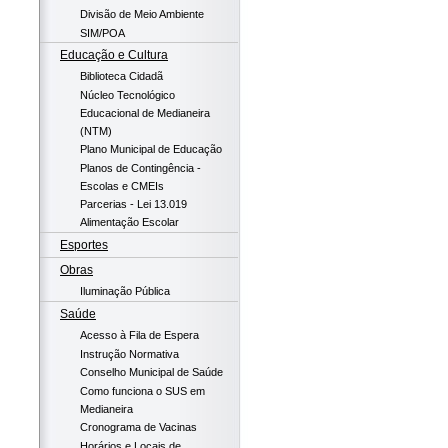
Divisão de Meio Ambiente
SIM/POA
Educação e Cultura
Biblioteca Cidadã
Núcleo Tecnológico
Educacional de Medianeira
(NTM)
Plano Municipal de Educação
Planos de Contingência -
Escolas e CMEIs
Parcerias - Lei 13.019
Alimentação Escolar
Esportes
Obras
Iluminação Pública
Saúde
Acesso à Fila de Espera
Instrução Normativa
Conselho Municipal de Saúde
Como funciona o SUS em
Medianeira
Cronograma de Vacinas
Horários e Locais de