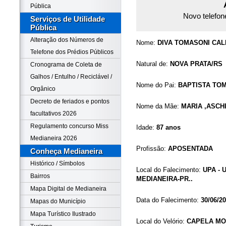
Pública
Novo telefon
Serviços de Utilidade
Pública
Alteração dos Números de
Nome:
DIVA TOMASONI CAL
Telefone dos Prédios Públicos
Natural de:
NOVA PRATA/RS
Cronograma de Coleta de
Galhos / Entulho / Reciclável /
Nome do Pai:
BAPTISTA TO
Orgânico
Decreto de feriados e pontos
Nome da Mãe:
MARIA ,ASCH
facultativos 2026
Regulamento concurso Miss
Idade:
87 anos
Medianeira 2026
Profissão:
APOSENTADA
Conheça Medianeira
Histórico / Símbolos
Local do Falecimento:
UPA - 
Bairros
MEDIANEIRA-PR..
Mapa Digital de Medianeira
Data do Falecimento:
30/06/2
Mapas do Município
Mapa Turístico Ilustrado
Local do Velório:
CAPELA MO