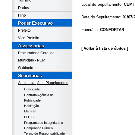
Turismo
Local do Sepultamento:
CEMI
Dados
Hino
Data do Sepultamento:
01/07/
Poder Executivo
Funerária:
CONFORTAR
Prefeito
Vice-Prefeito
Assessorias
[ Voltar à lista de óbitos ]
Procuradoria Geral do
Município - PGM
Gabinete
Secretarias
Administração e Planejamento
Concidade
Contrato Agência de
Publicidade
Habitação
Medtran
PLHIS
Programa de Integridade e
Compliance Público
Termo de Responsabilidade