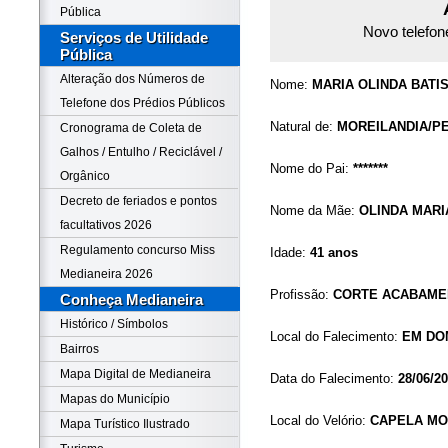
Pública
Novo telefon
Serviços de Utilidade
Pública
Alteração dos Números de
Nome:
MARIA OLINDA BATI
Telefone dos Prédios Públicos
Natural de:
MOREILANDIA/P
Cronograma de Coleta de
Galhos / Entulho / Reciclável /
Nome do Pai:
*******
Orgânico
Decreto de feriados e pontos
Nome da Mãe:
OLINDA MARI
facultativos 2026
Regulamento concurso Miss
Idade:
41 anos
Medianeira 2026
Profissão:
CORTE ACABAME
Conheça Medianeira
Histórico / Símbolos
Local do Falecimento:
EM DO
Bairros
Mapa Digital de Medianeira
Data do Falecimento:
28/06/2
Mapas do Município
Local do Velório:
CAPELA MOR
Mapa Turístico Ilustrado