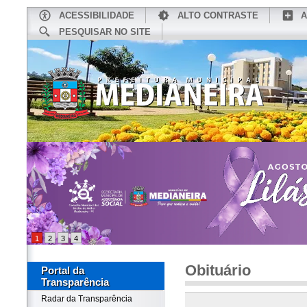
ACESSIBILIDADE
ALTO CONTRASTE
A
PESQUISAR NO SITE
INÍCIO
CONHEÇA MEDIANEIRA
TU
1
2
3
4
Obituário
Portal da
Transparência
Radar da Transparência