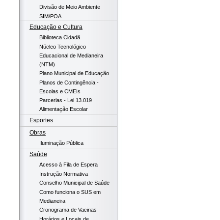
Divisão de Meio Ambiente
SIM/POA
Educação e Cultura
Biblioteca Cidadã
Núcleo Tecnológico
Educacional de Medianeira
(NTM)
Plano Municipal de Educação
Planos de Contingência -
Escolas e CMEIs
Parcerias - Lei 13.019
Alimentação Escolar
Esportes
Obras
Iluminação Pública
Saúde
Acesso à Fila de Espera
Instrução Normativa
Conselho Municipal de Saúde
Como funciona o SUS em
Medianeira
Cronograma de Vacinas
Horários e Locais de