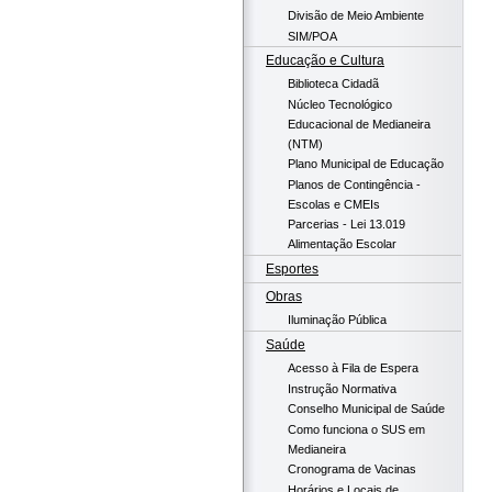
Divisão de Meio Ambiente
SIM/POA
Educação e Cultura
Biblioteca Cidadã
Núcleo Tecnológico
Educacional de Medianeira
(NTM)
Plano Municipal de Educação
Planos de Contingência -
Escolas e CMEIs
Parcerias - Lei 13.019
Alimentação Escolar
Esportes
Obras
Iluminação Pública
Saúde
Acesso à Fila de Espera
Instrução Normativa
Conselho Municipal de Saúde
Como funciona o SUS em
Medianeira
Cronograma de Vacinas
Horários e Locais de