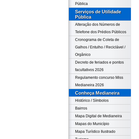
Pública
Serviços de Utilidade
Pública
Alteração dos Números de
Telefone dos Prédios Públicos
Cronograma de Coleta de
Galhos / Entulho / Reciclável /
Orgânico
Decreto de feriados e pontos
facultativos 2026
Regulamento concurso Miss
Medianeira 2026
Conheça Medianeira
Histórico / Símbolos
Bairros
Mapa Digital de Medianeira
Mapas do Município
Mapa Turístico Ilustrado