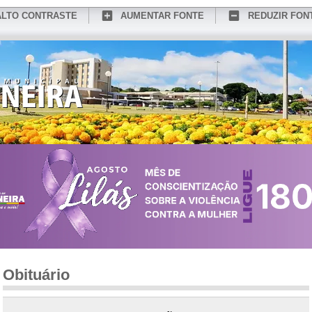
ALTO CONTRASTE
AUMENTAR FONTE
REDUZIR FON
CONHEÇA MEDIANEIRA
TURISMO
SERVIÇOS ONLINE
PORTAL DO SER
Obituário