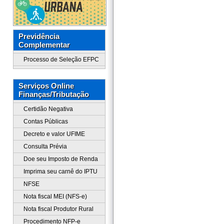
Previdência
Complementar
Processo de Seleção EFPC
Serviços Online
Finanças/Tributação
Certidão Negativa
Contas Públicas
Decreto e valor UFIME
Consulta Prévia
Doe seu Imposto de Renda
Imprima seu carnê do IPTU
NFSE
Nota fiscal MEI (NFS-e)
Nota fiscal Produtor Rural
Procedimento NFP-e